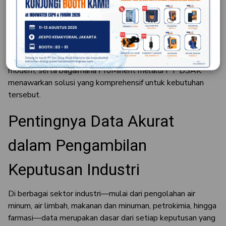
dalam mendeteksi, mengawasi, dan mengatur parameter-
parameter kritis seperti pH, ORP (oksidasi-reduksi), suhu,
konduktivitas, kadar klorin bebas, dan lain sebagainya.
Artikel ini akan mengulas secara mendalam mengapa
sistem ini menjadi bagian yang tak terpisahkan dari industri
modern, serta bagaimana ProMinent melalui PT DSAK
menawarkan solusi yang komprehensif untuk kebutuhan
tersebut.
Pentingnya Data Akurat
dalam Pengambilan
Keputusan Industri
Di berbagai sektor industri—mulai dari pengolahan air
minum, air limbah, makanan dan minuman, petrokimia, hingga
farmasi—data merupakan dasar dari setiap keputusan yang