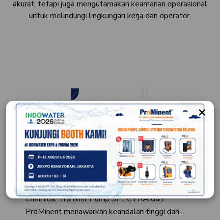
akurat, tetapi juga mengutamakan keamanan operasional
untuk melindungi lingkungan kerja dan operator.
×
Chemical Transfer Pumps SPECTRA
Chemical Transfer Pump SPECTRA dari
ProMinent menawarkan keandalan tinggi dan…