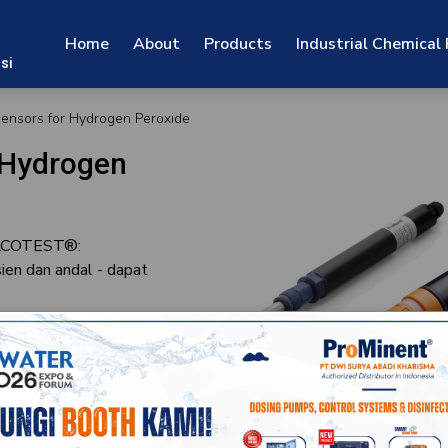
Home
About
Products
Industrial Chemical
si
sors for Hydrogen Peroxide
 Hydrogen
DULCOTEST®:
ien dan andal - dapat
dengan sensor