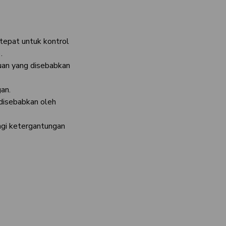
tepat untuk kontrol
.
an yang disebabkan
gan.
disebabkan oleh
ngi ketergantungan