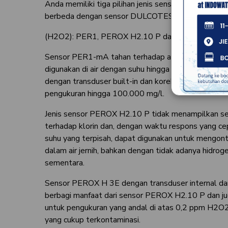
Anda memiliki tiga pilihan jenis sensor untuk aplika
berbeda dengan sensor DULCOTEST® kami untuk h
(H2O2): PER1, PEROX H2.10 P dan PEROX H 3E.
Sensor PER1-mA tahan terhadap air yang terkonta
digunakan di air dengan suhu hingga 50 °C. Ini adal
dengan transduser built-in dan koreksi suhu, dan me
pengukuran hingga 100.000 mg/l.
Jenis sensor PEROX H2.10 P tidak menampilkan sens
terhadap klorin dan, dengan waktu respons yang c
suhu yang terpisah, dapat digunakan untuk mengont
dalam air jernih, bahkan dengan tidak adanya hidrog
sementara.
Sensor PEROX H 3E dengan transduser internal da
berbagi manfaat dari sensor PEROX H2.10 P dan ju
untuk pengukuran yang andal di atas 0,2 ppm H2O2 
yang cukup terkontaminasi.