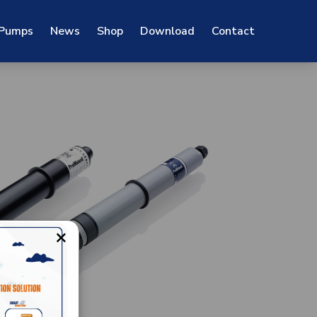
 Pumps
News
Shop
Download
Contact
×