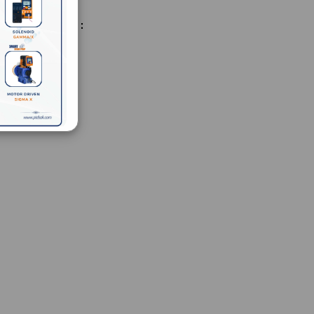
HARGA :
/l
-