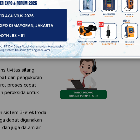
si dengan persyaratan
idrogen peroksida.
DATA TEKNIS :
Tingkat Pengukuran: 0.2 – 2,000 mg
Tingkat Pengukuran Khusus: hingga
100,000 mg/l
minasi dan dapat
ah sensor kompak
miliki rentang
ORDER BY :
itivitas silang
epat dan pengukuran
rol proses cepat
en peroksida untuk
n sistem 3-elektroda
ga dapat digunakan
dan juga dalam air