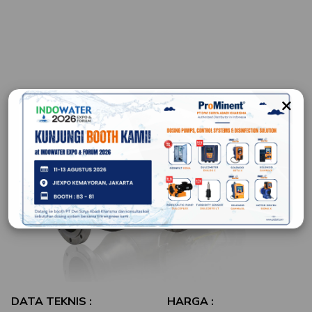
×
DATA TEKNIS :
HARGA :