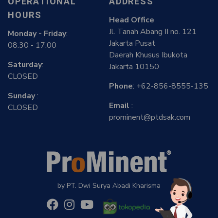
OPERATIONAL
ADDRESS
HOURS
Head Office
Jl. Tanah Abang II no. 121
Monday - Friday
:
Jakarta Pusat
08.30 - 17.00
Daerah Khusus Ibukota
Saturday
:
Jakarta 10150
CLOSED
Phone
:
+62-856-8555-135
Sunday
:
Email
:
CLOSED
prominent@ptdsak.com
by PT. Dwi Surya Abadi Kharisma