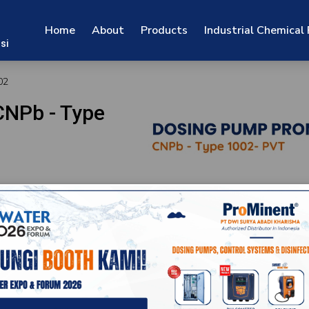
Home
About
Products
Industrial Chemical
si
02
CNPb - Type
sebagai solusi presisi
ngan teknologi
secara akurat dan
erti: