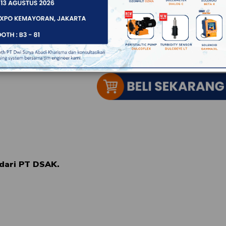
aksimal
10 bar
,
tinggi, serta
 dari PT DSAK.