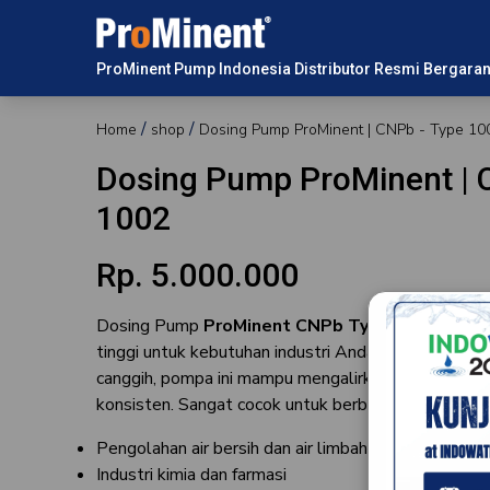
ProMinent Pump Indonesia Distributor Resmi Bergaran
Home
shop
Dosing Pump ProMinent | CNPb - Type 10
Dosing Pump ProMinent | 
1002
Rp. 5.000.000
Dosing Pump
ProMinent CNPb Type 1002
hadir 
tinggi untuk kebutuhan industri Anda. Dirancang de
canggih, pompa ini mampu mengalirkan cairan kimia 
konsisten. Sangat cocok untuk berbagai aplikasi sep
Pengolahan air bersih dan air limbah
Industri kimia dan farmasi