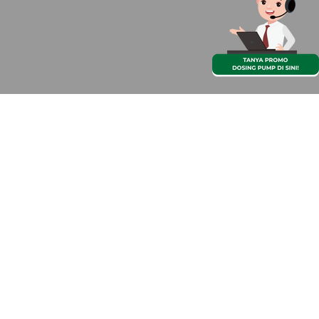
by PT. Dwi Surya Abadi Kharisma